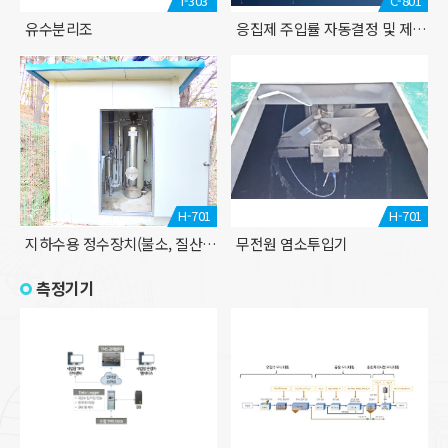
I-303
C-801
유수분리조
응집제 주입률 자동결정 및 제어시스템 CAST
H-701
H-701
지하수용 정수장치(불소, 질산성질소)
무전원 염소투입기
측정기기