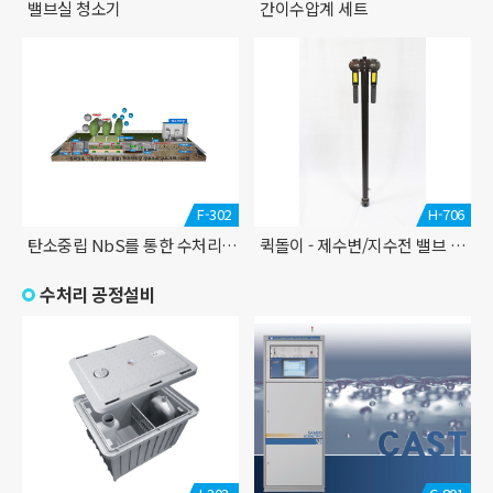
밸브실 청소기
간이수압계 세트
F-302
H-706
탄소중립 NbS를 통한 수처리 시스템 (하수처리장 방류수 고도화)
퀵돌이 - 제수변/지수전 밸브 조절 렌치
수처리 공정설비