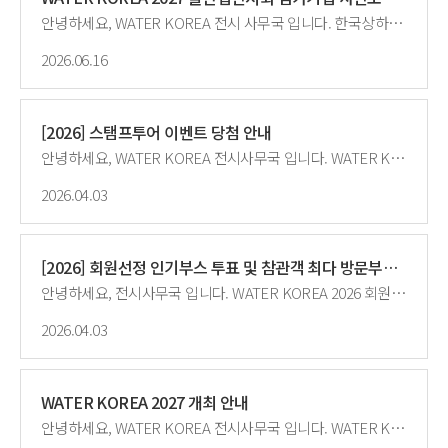
안녕하세요, WATER KOREA 전시 사무국 입니다. 한국상하수도협회는 매년 물시장 활성화와 물산업 종사자 간 화합의 장 마련을 위한 WATER KOREA(대한민국 국제물산업박람회)를 개최하고 있습니다.내년 3월 개최하는 WATER KOREA 2027 물산업전시회 참여기업 모집을 위하여, '26년 전시회 참여기업 대상으로 사전모집을 진행할 예정이오니 많은 관심과 참여바랍니다. 가. 행 사 명: WATER KOREA 2027(대한민국 국제물산업박람회) 나. 기간·장소: '27. 3. 17.(수) ~ 3. 19.(금), KINTEX 제2전시장 7~8A홀(경기도 고양시 소재) 다. 주요행사: 물산업전시회, 수출상담회, 구매상담회, 세미나, 교류회의 등 라. 전시규모: 250개사 630부스 마. 사전모집: WATER KOREA 2026 물산업전시회 참여기업 대상(세부사항 붙임 참조) 1) 접수기간: 2026. 7. 7.(화) ~ 8. 13.(목) ※ 기간 내 그룹별 신청기간 상이 2) 접수방법: 그룹별 신청기간 내 참가신청서 작성하여 회신(waterkorea2027@kwwa.or.kr) ※ 부스배치도와 기업별 접수순번은 첨부파일 참조 - '26. 6. 30.기준으로 협회비 납부여부와 온라인전시관 참여도를 합산하여 접수 순번 점수를 산정합니다. ※ 부스배치도: https://docs.google.com/spreadsheets/d/1KPzTZcWRVInXDhFtmXm5aUPJW0zb15_QKSbaLncwtZo/edit?gid=0#gid=0 3) 참고사항: 서울아리수본부 공동관 참여 희망시 협회에 사전 문의 요망 ※ 그 외 공동관은 '26. 12월 ~ '27. 1월 중 주관기관에서 별도 모집(예정) 붙임 1. WATER KOREA 2027 물산업전시회 사전모집 신청 안내 2. 참가신청서 양식
2026.06.16
[2026] 스탬프투어 이벤트 당첨 안내
안녕하세요, WATER KOREA 전시사무국 입니다. WATER KOERA 2026 스탬프투어 이벤트 당첨 결과 안내드립니다. 가장 어려운 미션을 성공하신 분들의 당첨을 축하드립니다!<img src="/upload/editor2/7132e8c3-b2ee-4684-afb0-010fe0949dee.jpg " title="12.jpg"><img src="/upload/editor2/8d0d758f-7290-4c4d-b203-05af68affafa.jpg " title="222.jpg"> 감사합니다.
2026.04.03
[2026] 회원선정 인기부스 투표 및 참관객 최다 방문부스 결과
안녕하세요, 전시사무국 입니다. WATER KOREA 2026 회원선정 인기부스 투표 및 참관객 최다 방문부스 결과 안내드립니다.전시 참가기업 및 참관객의 성원에 감사드립니다. 1등 기업은 폐막식에서 시상하였으며, 2~5등 기업은 개별 안내드릴 예정입니다. □ 회원선정 인기부스 투표 ◦ (대상) 공무원 참관객, ’26년도 전시 참가기업 전체(기관 홍보관 제외) ◦ (선정) 공무원 참관객이 전시회 참관 후 공무원 투표소에 방문, 가장 인상 깊었던 부스 1개사 투표하여 인기기업 선정 □ 참관객 최다 방문부스 ◦ (대상) ’26년도 전시 참가기업 중 고객관리시스템 신청 기업◦ (선정) 전시기간 동안 참가기업 부스에 설치된 고객관리시스템 방문기록 집계(중복 방문객 집계 제외)하여 최다 방문 기업 선정감사합니다.
2026.04.03
WATER KOREA 2027 개최 안내
안녕하세요, WATER KOREA 전시사무국 입니다. WATER KOREA 2027은 2027. 3. 17.(수) ~ 3. 19.(금) KINTEX 제2전시장(7, 8A홀)에서 개최됩니다.참가기업 모집은 7월부터 진행될 예정이오니 추후 공지를 확인해 주시기 바랍니다.- 우선모집: 2026년도 참가기업을 대상으로 선모집합니다. (7월 예정)- 일반모집: 물 기관 및 기업 모두 신청 가능하시며 우선 모집 종료 후 진행됩니다.(8~9월 예정)감사합니다.