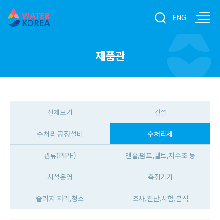
ENG
제품관
전체보기
건설
수처리 공정설비
수처리제
관류(PIPE)
맨홀,펌프,밸브,저수조 등
시설운영
측정기기
슬러지 처리,청소
조사,진단,시험,분석