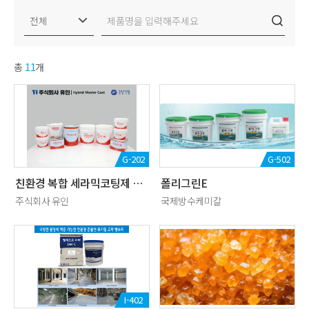
총
11
개
G-202
G-502
친환경 복합 세라믹코팅제 하이마스터코트
폴리그린E
주식회사 유인
국제방수케미칼
I-402