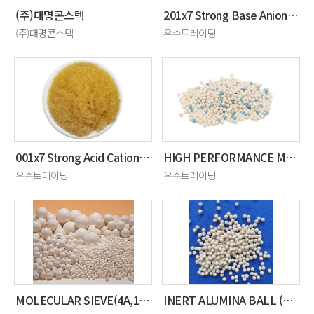
(주)대명콘스텍
201x7 Strong Base Anion Exchange Resin (SBA)
(주)대명콘스텍
우수트레이딩
001x7 Strong Acid Cation Exchange Resin(SAC)
HIGH PERFORMANCE MOLECULAR SIEVE(13X-HP,LITHIUM)
우수트레이딩
우수트레이딩
MOLECULAR SIEVE(4A,13X,13X-APG)
INERT ALUMINA BALL (92%),(99%)