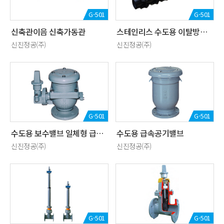
G-501
G-501
신축관이음 신축가동관
스테인리스 수도용 이탈방지 새들분수전
신진정공(주)
신진정공(주)
G-501
G-501
수도용 보수밸브 일체형 급속공기밸브
수도용 급속공기밸브
신진정공(주)
신진정공(주)
G-501
G-501