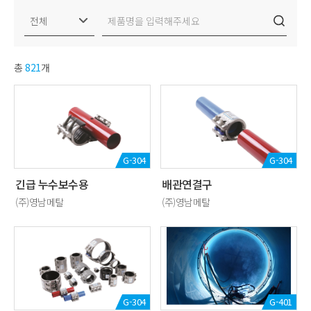
총
821
개
G-304
G-304
긴급 누수보수용
배관연결구
(주)영남메탈
(주)영남메탈
G-304
G-401