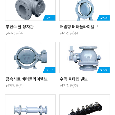
G-501
G-501
부단수 할 정자관
매립형 버터플라이밸브
신진정공(주)
신진정공(주)
G-501
G-501
금속시트 버터플라이밸브
수직 볼타입 밸브
신진정공(주)
신진정공(주)