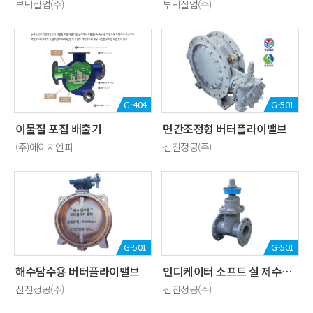
부덕실업(주)
부덕실업(주)
G-404
G-501
이물질 포집 배출기
면간조정형 버터플라이밸브
(주)에이치엔피
신진정공(주)
G-501
G-501
해수담수용 버터플라이밸브
인디케이터 소프트 실 제수밸브
신진정공(주)
신진정공(주)