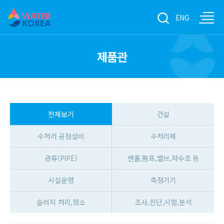
ENG
제품관
전체보기
건설
수처리 공정설비
수처리제
관류(PIPE)
맨홀,펌프,밸브,저수조 등
시설운영
측정기기
슬러지 처리,청소
조사,진단,시험,분석