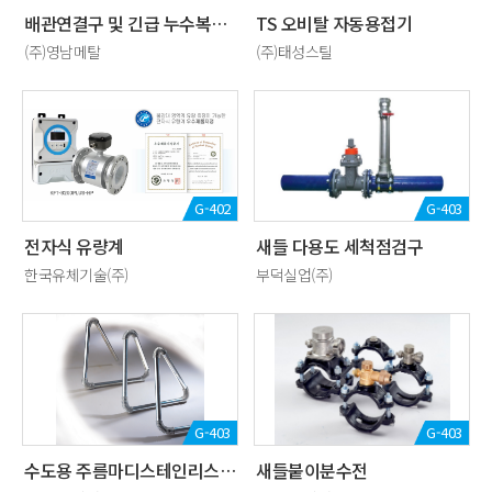
배관연결구 및 긴급 누수복구 클램프
TS 오비탈 자동용접기
(주)영남메탈
(주)태성스틸
G-402
G-403
전자식 유량계
새들 다용도 세척점검구
한국유체기술(주)
부덕실업(주)
G-403
G-403
수도용 주름마디스테인리스강관
새들붙이분수전