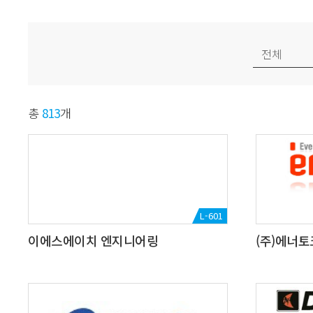
총
813
개
L-601
이에스에이치 엔지니어링
(주)에너토