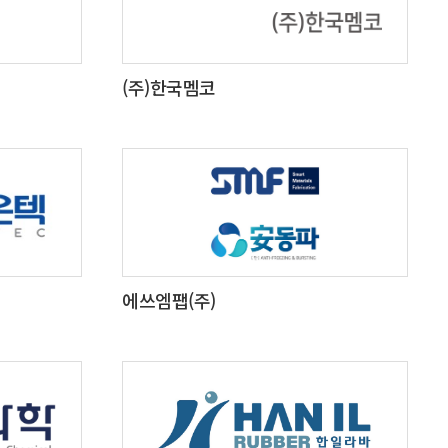
(주)한국멤코
에쓰엠팹(주)