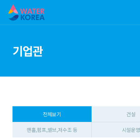
기업관
전체보기
건설
맨홀,펌프,밸브,저수조 등
시설운