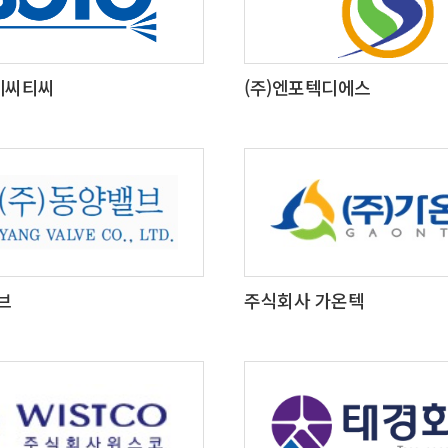
비씨티씨
(주)엔포텍디에스
브
주식회사 가온텍