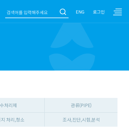
ENG
로그인
수처리제
관류(PIPE)
지 처리,청소
조사,진단,시험,분석