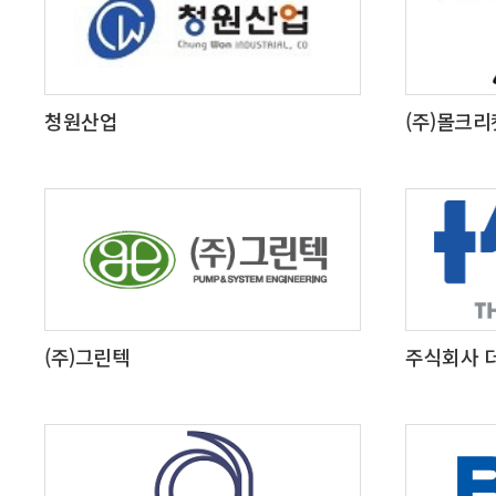
청원산업
(주)몰크리
(주)그린텍
주식회사 