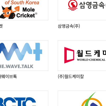
켓
삼영금속(주)
더웨이브톡
(주)월드케미칼