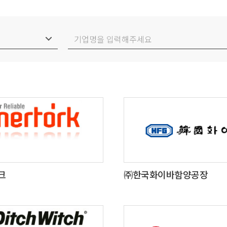
크
㈜한국화이바함양공장