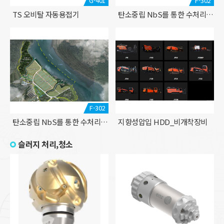
G-401
F-302
TS 오비탈 자동용접기
탄소중립 NbS를 통한 수처리 시스템 (비점처리 시설)
F-302
탄소중립 NbS를 통한 수처리 시스템 (수변생태벨트)
지향성압입 HDD_비개착장비
슬러지 처리,청소