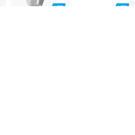
I-704
I-704
컷팅볼
터보펄스
L-601
L-601
[Made in Germany] Turbo S-400 Chain nozzle
[Made in Germany] Bagger-max 바닥준설 전용
워터코리아는 다양한
참여기업
들과 함께합니다