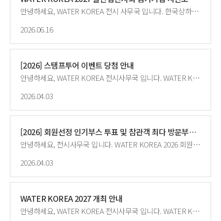
안녕하세요, WATER KOREA 전시 사무국 입니다. 한국상하수도협회는 매년 물시장 활성화와 물산업 종사자 간 화합의 장 마련을 위한 WATER KOREA(대한민국 국제물산업박람회)를 개최하고 있습니다.내년 3월 개최하는 WATER KOREA 2027 물산업전시회 참여기업 모집을 위하여, '26년 전시회 참여기업 대상으로 사전모집을 진행할 예정이오니 많은 관심과 참여바랍니다. 가. 행 사 명: WATER KOREA 2027(대한민국 국제물산업박람회) 나. 기간·장소: '27. 3. 17.(수) ~ 3. 19.(금), KINTEX 제2전시장 7~8A홀(경기도 고양시 소재) 다. 주요행사: 물산업전시회, 수출상담회, 구매상담회, 세미나, 교류회의 등 라. 전시규모: 250개사 630부스 마. 사전모집: WATER KOREA 2026 물산업전시회 참여기업 대상(세부사항 붙임 참조) 1) 접수기간: 2026. 7. 7.(화) ~ 8. 13.(목) ※ 기간 내 그룹별 신청기간 상이 2) 접수방법: 그룹별 신청기간 내 참가신청서 작성하여 회신(waterkorea2027@kwwa.or.kr) ※ 부스배치도와 기업별 접수순번은 첨부파일 참조 - '26. 6. 30.기준으로 협회비 납부여부와 온라인전시관 참여도를 합산하여 접수 순번 점수를 산정합니다. ※ 부스배치도: https://docs.google.com/spreadsheets/d/1KPzTZcWRVInXDhFtmXm5aUPJW0zb15_QKSbaLncwtZo/edit?gid=0#gid=0 3) 참고사항: 서울아리수본부 공동관 참여 희망시 협회에 사전 문의 요망 ※ 그 외 공동관은 '26. 12월 ~ '27. 1월 중 주관기관에서 별도 모집(예정) 붙임 1. WATER KOREA 2027 물산업전시회 사전모집 신청 안내 2. 참가신청서 양식
2026.06.16
[2026] 스탬프투어 이벤트 당첨 안내
안녕하세요, WATER KOREA 전시사무국 입니다. WATER KOERA 2026 스탬프투어 이벤트 당첨 결과 안내드립니다. 가장 어려운 미션을 성공하신 분들의 당첨을 축하드립니다!<img src="/upload/editor2/7132e8c3-b2ee-4684-afb0-010fe0949dee.jpg " title="12.jpg"><img src="/upload/editor2/8d0d758f-7290-4c4d-b203-05af68affafa.jpg " title="222.jpg"> 감사합니다.
2026.04.03
[2026] 회원선정 인기부스 투표 및 참관객 최다 방문부스 결과
안녕하세요, 전시사무국 입니다. WATER KOREA 2026 회원선정 인기부스 투표 및 참관객 최다 방문부스 결과 안내드립니다.전시 참가기업 및 참관객의 성원에 감사드립니다. 1등 기업은 폐막식에서 시상하였으며, 2~5등 기업은 개별 안내드릴 예정입니다. □ 회원선정 인기부스 투표 ◦ (대상) 공무원 참관객, ’26년도 전시 참가기업 전체(기관 홍보관 제외) ◦ (선정) 공무원 참관객이 전시회 참관 후 공무원 투표소에 방문, 가장 인상 깊었던 부스 1개사 투표하여 인기기업 선정 □ 참관객 최다 방문부스 ◦ (대상) ’26년도 전시 참가기업 중 고객관리시스템 신청 기업◦ (선정) 전시기간 동안 참가기업 부스에 설치된 고객관리시스템 방문기록 집계(중복 방문객 집계 제외)하여 최다 방문 기업 선정감사합니다.
2026.04.03
WATER KOREA 2027 개최 안내
안녕하세요, WATER KOREA 전시사무국 입니다. WATER KOREA 2027은 2027. 3. 17.(수) ~ 3. 19.(금) KINTEX 제2전시장(7, 8A홀)에서 개최됩니다.참가기업 모집은 7월부터 진행될 예정이오니 추후 공지를 확인해 주시기 바랍니다.- 우선모집: 2026년도 참가기업을 대상으로 선모집합니다. (7월 예정)- 일반모집: 물 기관 및 기업 모두 신청 가능하시며 우선 모집 종료 후 진행됩니다.(8~9월 예정)감사합니다.