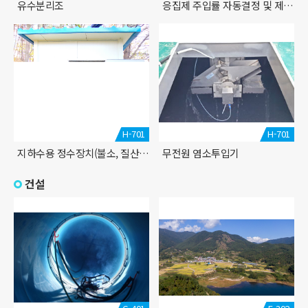
유수분리조
응집제 주입률 자동결정 및 제어시스템 CAST
H-701
H-701
지하수용 정수장치(불소, 질산성질소)
무전원 염소투입기
건설