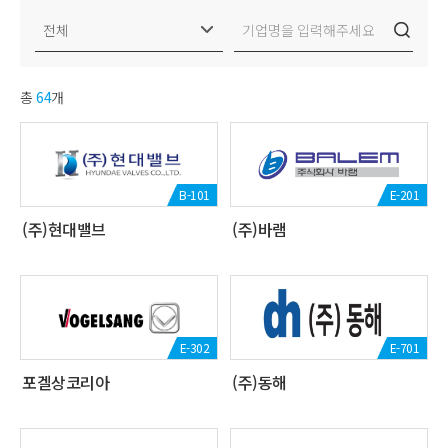
총
64
개
B-101
E-201
(주)현대밸브
(주)바램
E-302
E-701
포겔상코리아
(주)동해