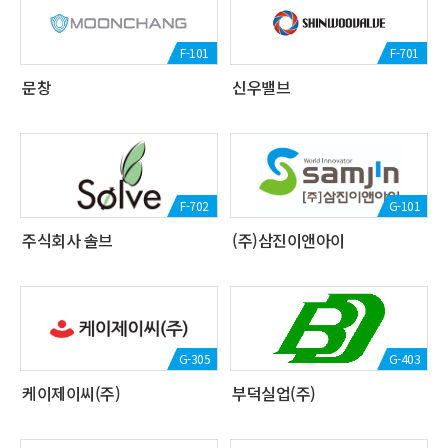
F-101
F-701
문창
신우밸브
F-702
G-101
주식회사 솔브
(주)삼진이앤아이
G-305
G-403
케이제이씨(주)
부덕실업(주)