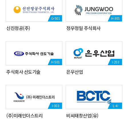
G-501
H-301
신진정공(주)
정우정밀 주식회사
H-501
I-203
주식회사 선도기술
은우산업
I-303
L-4-
(주)미래인더스트리
비씨태창산업(유)