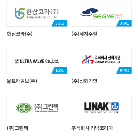
J-101
J-501
한삼코라(주)
(주)세계주철
L501
K-401
울트라밸브(주)
(주)신화기연
(주)그린텍
주식회사 리낙코리아