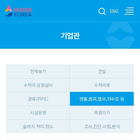
ENG
기업관
전체보기
건설
수처리 공정설비
수처리제
관류(PIPE)
맨홀,펌프,밸브,저수조 등
시설운영
측정기기
슬러지 처리,청소
조사,진단,시험,분석