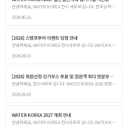
안녕하세요, WATER KOREA 전시 사무국 입니다. 한국상하수도협회는 매년 물시장 활성화와 물산업 종사자 간 화합의 장 마련을 위한 WATER KOREA(대한민국 국제물산업박람회)를 개최하고 있습니다.내년 3월 개최하는 WATER KOREA 2027 물산업전시회 참여기업 모집을 위하여, '26년 전시회 참여기업 대상으로 사전모집을 진행할 예정이오니 많은 관심과 참여바랍니다. 가. 행 사 명: WATER KOREA 2027(대한민국 국제물산업박람회) 나. 기간·장소: '27. 3. 17.(수) ~ 3. 19.(금), KINTEX 제2전시장 7~8A홀(경기도 고양시 소재) 다. 주요행사: 물산업전시회, 수출상담회, 구매상담회, 세미나, 교류회의 등 라. 전시규모: 250개사 630부스 마. 사전모집: WATER KOREA 2026 물산업전시회 참여기업 대상(세부사항 붙임 참조) 1) 접수기간: 2026. 7. 7.(화) ~ 8. 13.(목) ※ 기간 내 그룹별 신청기간 상이 2) 접수방법: 그룹별 신청기간 내 참가신청서 작성하여 회신(waterkorea2027@kwwa.or.kr) ※ 부스배치도와 기업별 접수순번은 첨부파일 참조 - '26. 6. 30.기준으로 협회비 납부여부와 온라인전시관 참여도를 합산하여 접수 순번 점수를 산정합니다. ※ 부스배치도: https://docs.google.com/spreadsheets/d/1KPzTZcWRVInXDhFtmXm5aUPJW0zb15_QKSbaLncwtZo/edit?gid=0#gid=0 3) 참고사항: 서울아리수본부 공동관 참여 희망시 협회에 사전 문의 요망 ※ 그 외 공동관은 '26. 12월 ~ '27. 1월 중 주관기관에서 별도 모집(예정) 붙임 1. WATER KOREA 2027 물산업전시회 사전모집 신청 안내 2. 참가신청서 양식
2026.06.16
[2026] 스탬프투어 이벤트 당첨 안내
안녕하세요, WATER KOREA 전시사무국 입니다. WATER KOERA 2026 스탬프투어 이벤트 당첨 결과 안내드립니다. 가장 어려운 미션을 성공하신 분들의 당첨을 축하드립니다!<img src="/upload/editor2/7132e8c3-b2ee-4684-afb0-010fe0949dee.jpg " title="12.jpg"><img src="/upload/editor2/8d0d758f-7290-4c4d-b203-05af68affafa.jpg " title="222.jpg"> 감사합니다.
2026.04.03
[2026] 회원선정 인기부스 투표 및 참관객 최다 방문부스 결과
안녕하세요, 전시사무국 입니다. WATER KOREA 2026 회원선정 인기부스 투표 및 참관객 최다 방문부스 결과 안내드립니다.전시 참가기업 및 참관객의 성원에 감사드립니다. 1등 기업은 폐막식에서 시상하였으며, 2~5등 기업은 개별 안내드릴 예정입니다. □ 회원선정 인기부스 투표 ◦ (대상) 공무원 참관객, ’26년도 전시 참가기업 전체(기관 홍보관 제외) ◦ (선정) 공무원 참관객이 전시회 참관 후 공무원 투표소에 방문, 가장 인상 깊었던 부스 1개사 투표하여 인기기업 선정 □ 참관객 최다 방문부스 ◦ (대상) ’26년도 전시 참가기업 중 고객관리시스템 신청 기업◦ (선정) 전시기간 동안 참가기업 부스에 설치된 고객관리시스템 방문기록 집계(중복 방문객 집계 제외)하여 최다 방문 기업 선정감사합니다.
2026.04.03
WATER KOREA 2027 개최 안내
안녕하세요, WATER KOREA 전시사무국 입니다. WATER KOREA 2027은 2027. 3. 17.(수) ~ 3. 19.(금) KINTEX 제2전시장(7, 8A홀)에서 개최됩니다.참가기업 모집은 7월부터 진행될 예정이오니 추후 공지를 확인해 주시기 바랍니다.- 우선모집: 2026년도 참가기업을 대상으로 선모집합니다. (7월 예정)- 일반모집: 물 기관 및 기업 모두 신청 가능하시며 우선 모집 종료 후 진행됩니다.(8~9월 예정)감사합니다.