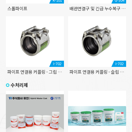
K-101
G-304
스폴파이프
배관연결구 및 긴급 누수복구 클램프
I-702
I-702
파이프 연결용 커플링 - 그립 타입
파이프 연결용 커플링 - 슬립 타입
수처리제