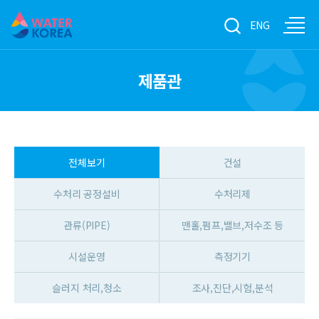
ENG
제품관
전체보기
건설
수처리 공정설비
수처리제
관류(PIPE)
맨홀,펌프,밸브,저수조 등
시설운영
측정기기
슬러지 처리,청소
조사,진단,시험,분석