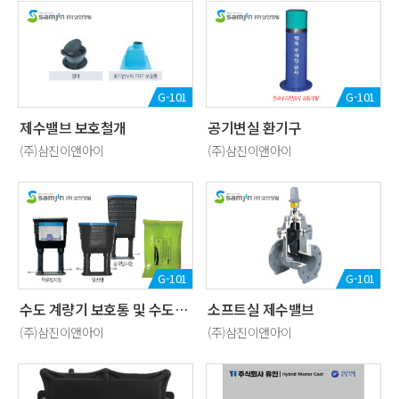
G-101
G-101
제수밸브 보호철개
공기변실 환기구
(주)삼진이앤아이
(주)삼진이앤아이
G-101
G-101
수도 계량기 보호통 및 수도미터기용 동파방지팩
소프트실 제수밸브
(주)삼진이앤아이
(주)삼진이앤아이