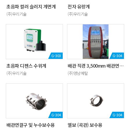
초음파 컬러 슬러지 계면계
전자 유량계
(주)우리기술
(주)우리기술
G-303
G-304
초음파 디펜스 수위계
배관 직경 3,500mm 배관연결용 카플링 제작
(주)우리기술
(주)영남메탈
G-304
G-304
배관연결구 및 누수보수용
엘보 (곡관) 보수용