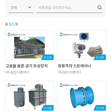
총
821
개
G-101
G-101
고효율 용존 공기 부상장치
정류격자 스트레이너
(주)삼진이앤아이
(주)삼진이앤아이
G-101
G-101