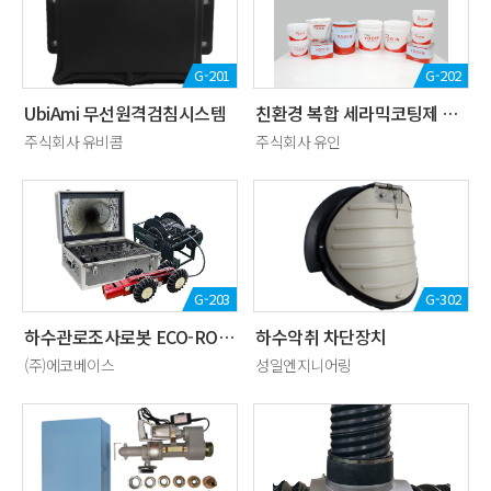
G-201
G-202
UbiAmi 무선원격검침시스템
친환경 복합 세라믹코팅제 하이마스터코트
주식회사 유비콤
주식회사 유인
G-203
G-302
하수관로조사로봇 ECO-ROBOT2.0
하수악취 차단장치
(주)에코베이스
성일엔지니어링